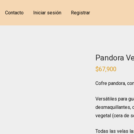
Contacto
Iniciar sesión
Registrar
Pandora Ve
$
67,900
Cofre pandora, co
Versátiles para gu
desmaquillantes, c
vegetal (cera de s
Todas las velas la