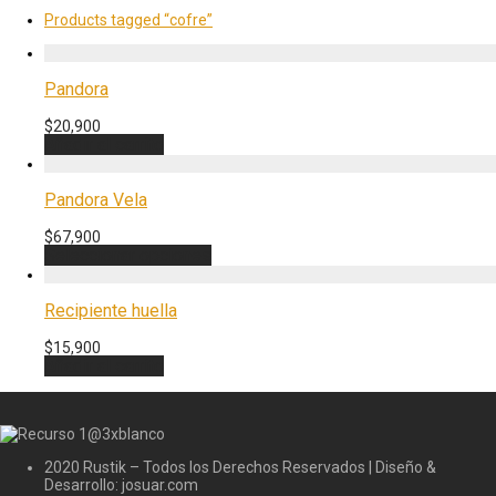
Products tagged
“cofre”
Pandora
$
20,900
Añadir al carrito
Pandora Vela
$
67,900
Seleccionar opciones
Este
producto
tiene
múltiples
Recipiente huella
variantes.
Las
$
15,900
opciones
Añadir al carrito
se
pueden
elegir
en
la
página
2020 Rustik – Todos los Derechos Reservados | Diseño &
de
Desarrollo: josuar.com