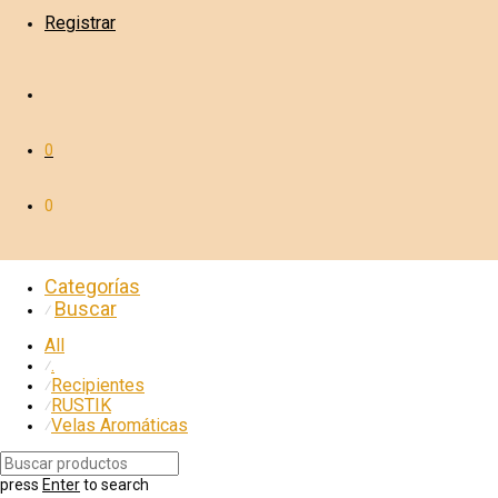
Registrar
0
0
Categorías
Buscar
⁄
All
.
⁄
Recipientes
⁄
RUSTIK
⁄
Velas Aromáticas
⁄
press
Enter
to search