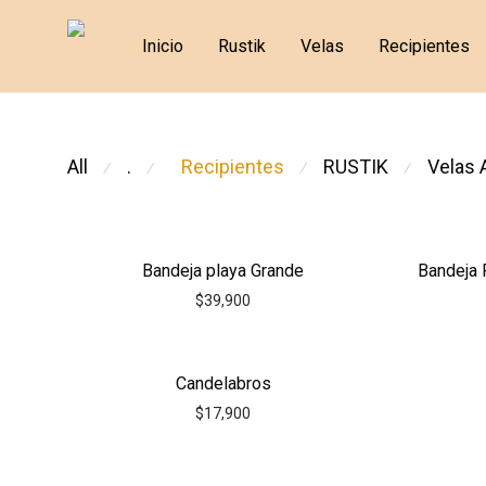
Inicio
Rustik
Velas
Recipientes
All
.
RUSTIK
Velas 
Recipientes
⁄
⁄
⁄
⁄
Bandeja playa Grande
Bandeja 
$
39,900
Candelabros
$
17,900