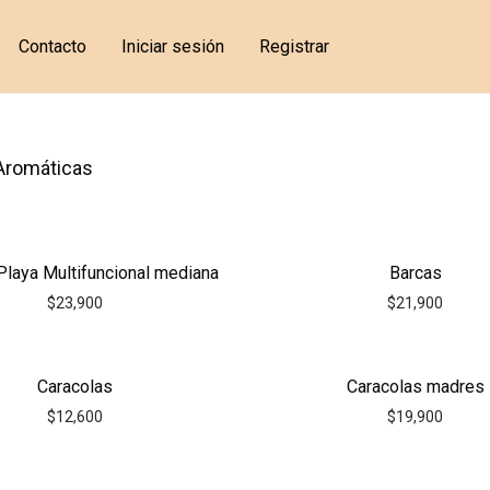
Contacto
Iniciar sesión
Registrar
Aromáticas
Playa Multifuncional mediana
Barcas
$
23,900
$
21,900
Caracolas
Caracolas madres
$
12,600
$
19,900