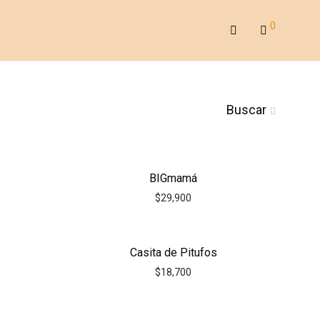
0
Buscar
BIGmamá
$
29,900
Casita de Pitufos
$
18,700