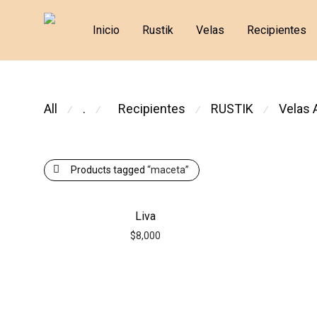
Inicio
Rustik
Velas
Recipientes
All
.
RUSTIK
Velas 
Recipientes
⁄
⁄
⁄
⁄
Products tagged
“maceta”
Liva
$
8,000