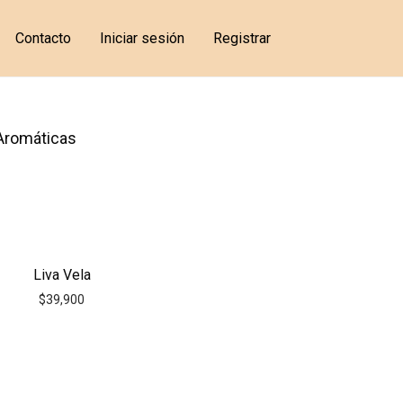
Contacto
Iniciar sesión
Registrar
Aromáticas
Liva Vela
$
39,900