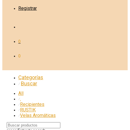
Registrar
0
0
Categorías
Buscar
⁄
All
.
⁄
Recipientes
⁄
RUSTIK
⁄
Velas Aromáticas
⁄