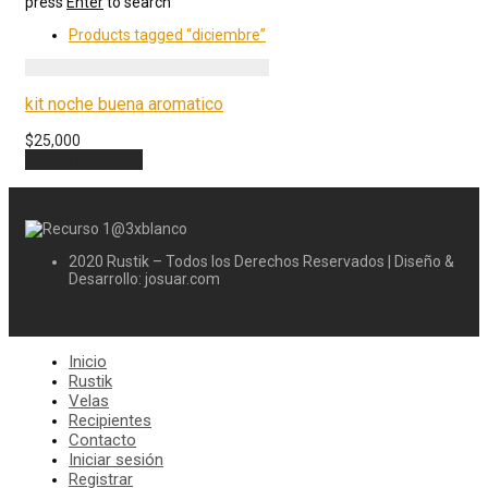
press
Enter
to search
Products tagged
“diciembre”
kit noche buena aromatico
$
25,000
Añadir al carrito
2020 Rustik – Todos los Derechos Reservados | Diseño &
Desarrollo: josuar.com
Inicio
Rustik
Velas
Recipientes
Contacto
Iniciar sesión
Registrar